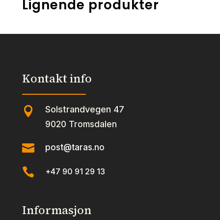
Lignende produkter
Kontakt info
Solstrandvegen 47

9020 Tromsdalen

post@taras.no

+47 90 91 29 13
Informasjon