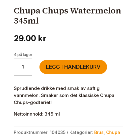
Chupa Chups Watermelon
345ml
29.00
kr
4 på lager
Chupa
LEGG I HANDLEKURV
Chups
Watermelon
345ml
Sprudlende drikke med smak av saftig
antall
vannmelon. Smaker som det klassiske Chupa
Chups-godteriet!
Nettoinnhold: 345 ml
Produktnummer:
104035
Kategorier:
Brus
,
Chupa