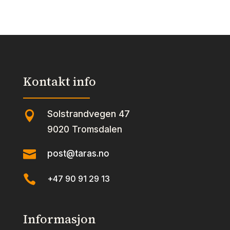
Pepper
Strawberries
&
Cream
355ml
antall
Kontakt info
Solstrandvegen 47

9020 Tromsdalen

post@taras.no

+47 90 91 29 13
Informasjon