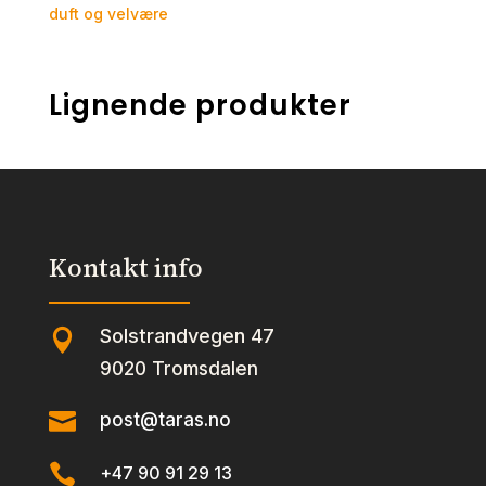
duft og velvære
Lignende produkter
Kontakt info
Solstrandvegen 47

9020 Tromsdalen

post@taras.no

+47 90 91 29 13