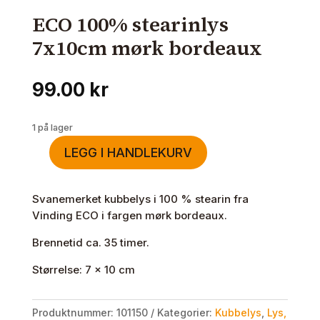
ECO 100% stearinlys
7x10cm mørk bordeaux
99.00
kr
1 på lager
LEGG I HANDLEKURV
ECO
100%
stearinlys
Svanemerket kubbelys i 100 % stearin fra
7x10cm
Vinding ECO i fargen mørk bordeaux.
mørk
Brennetid ca. 35 timer.
bordeaux
antall
Størrelse: 7 x 10 cm
Produktnummer:
101150
Kategorier:
Kubbelys
,
Lys,