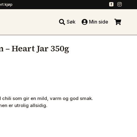
.
.
rt kjøp





Søk
Min side
.
m – Heart Jar 350g
rød chili som gir en mild, varm og god smak.
 men er utrolig allsidig.