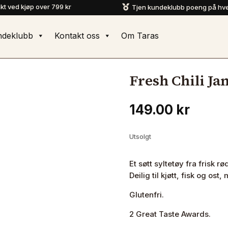
akt ved kjøp over 799 kr
Tjen kundeklubb poeng på hve

ndeklubb
Kontakt oss
Om Taras
Fresh Chili Ja
149.00
kr
Utsolgt
Et søtt syltetøy fra frisk 
Deilig til kjøtt, fisk og ost,
Glutenfri.
2 Great Taste Awards.