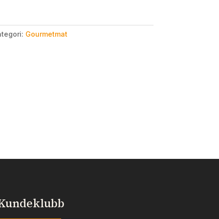
tegori:
Gourmetmat
Kundeklubb