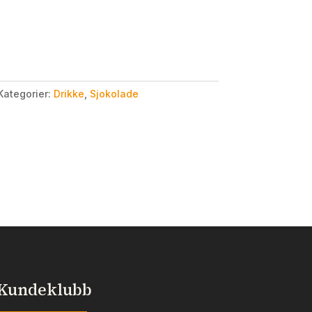
Kategorier:
Drikke
,
Sjokolade
Kundeklubb