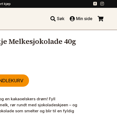
.
.
rt kjøp





Søk
Min side
.
e Melkesjokolade 40g
ANDLEKURV
og en kakaoelskers drøm! Fyll
elk, rør rundt med sjokoladeskjeen – og
okolade som smelter og blir til en fyldig