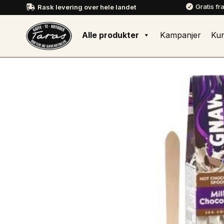
Gratis fr
Rask levering over hele landet


Alle produkter
Kampanjer
Ku