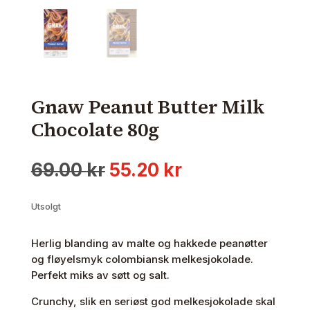
Gnaw Peanut Butter Milk
Chocolate 80g
Opprinnelig
Nåværende
69.00
kr
55.20
kr
pris
pris
var:
er:
Utsolgt
69.00 kr.
55.20 kr.
Herlig blanding av malte og hakkede peanøtter
og fløyelsmyk colombiansk melkesjokolade.
Perfekt miks av søtt og salt.
Crunchy, slik en seriøst god melkesjokolade skal