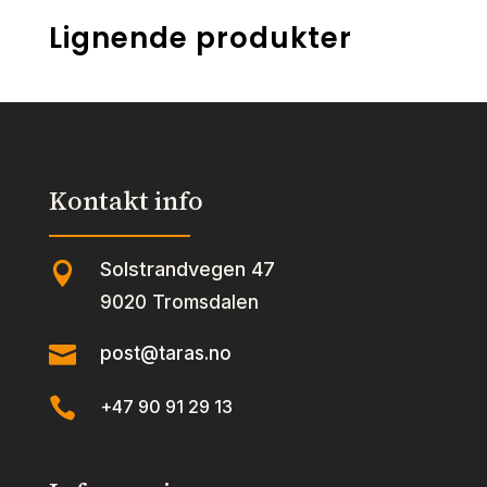
Lignende produkter
Kontakt info
Solstrandvegen 47

9020 Tromsdalen

post@taras.no

+47 90 91 29 13