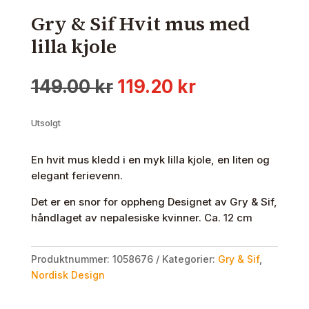
Gry & Sif Hvit mus med
lilla kjole
Opprinnelig
Nåværende
149.00
kr
119.20
kr
pris
pris
var:
er:
Utsolgt
149.00 kr.
119.20 kr.
En hvit mus kledd i en myk lilla kjole, en liten og
elegant ferievenn.
Det er en snor for oppheng Designet av Gry & Sif,
håndlaget av nepalesiske kvinner. Ca. 12 cm
Produktnummer:
1058676
Kategorier:
Gry & Sif
,
Nordisk Design