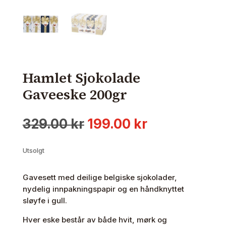
Hamlet Sjokolade
Gaveeske 200gr
Opprinnelig
Nåværende
329.00
kr
199.00
kr
pris
pris
var:
er:
Utsolgt
329.00 kr.
199.00 kr.
Gavesett med deilige belgiske sjokolader,
nydelig innpakningspapir og en håndknyttet
sløyfe i gull.
Hver eske består av både hvit, mørk og