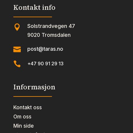
Kontakt info
Solstrandvegen 47

9020 Tromsdalen

post@taras.no

+47 90 91 29 13
Informasjon
Kontakt oss
Om oss
Min side