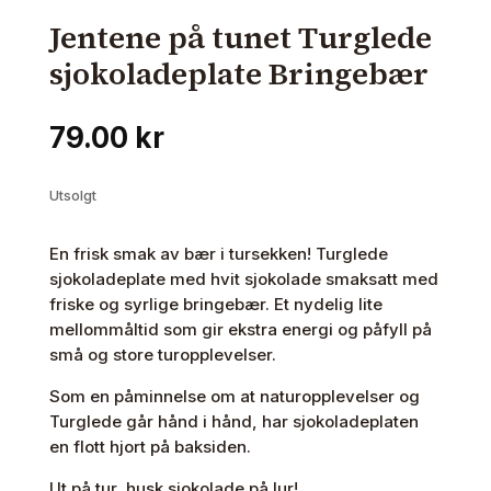
Jentene på tunet Turglede
sjokoladeplate Bringebær
79.00
kr
Utsolgt
En frisk smak av bær i tursekken! Turglede
sjokoladeplate med hvit sjokolade smaksatt med
friske og syrlige bringebær. Et nydelig lite
mellommåltid som gir ekstra energi og påfyll på
små og store turopplevelser.
Som en påminnelse om at naturopplevelser og
Turglede går hånd i hånd, har sjokoladeplaten
en flott hjort på baksiden.
Ut på tur, husk sjokolade på lur!