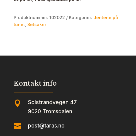
Produktnummer:
102022
Kategorier:
Jentene på
tunet
,
Søtsaker
Kontakt info
Solstrandvegen 47

9020 Tromsdalen

post@taras.no