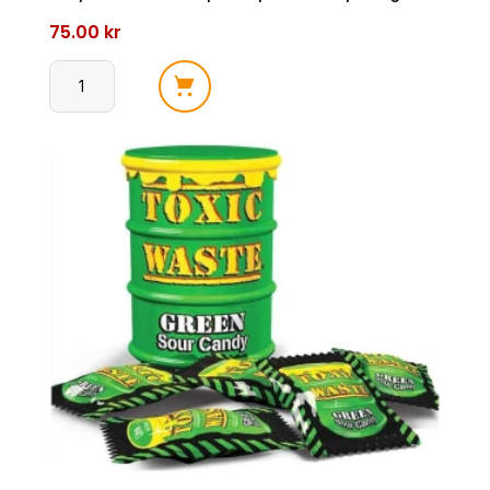
75.00
kr
Jolly
Rancher
Roll
Ups
Tropical
Tie-
Dye
141g
antall