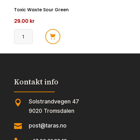
Toxic Waste Sour Green
29.00
kr
Toxic
Waste
Sour
Green
antall
Kontakt info
Solstrandvegen 47

9020 Tromsdalen

post@taras.no