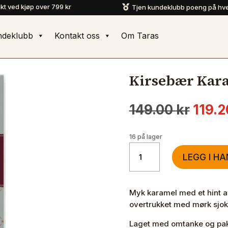
akt ved kjøp over 799 kr
Tjen kundeklubb poeng på hve

ndeklubb
Kontakt oss
Om Taras
Kirsebær Kara
Oppri
149.00
kr
119.
pris
var:
16 på lager
149.0
Kirsebær
LEGG I H
Karamell
i
Sjokolade
Myk karamel med et hint av 
antall
overtrukket med mørk sjok
Laget med omtanke og pakk