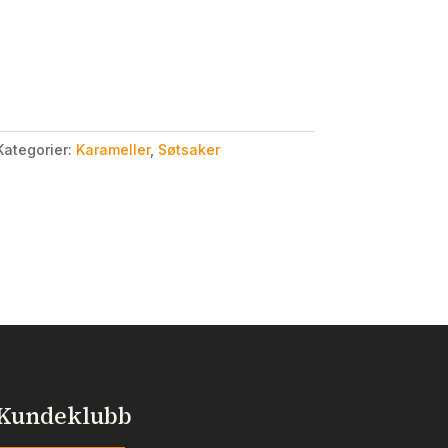
Kategorier:
Karameller
,
Søtsaker
Kundeklubb