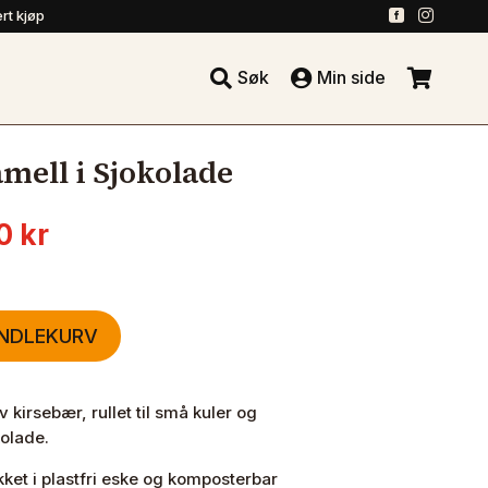
.
.
rt kjøp





Søk
Min side
.
mell i Sjokolade
nnelig
Nåværende
20
kr
pris
er:
0 kr.
119.20 kr.
ANDLEKURV
kirsebær, rullet til små kuler og
olade.
et i plastfri eske og komposterbar