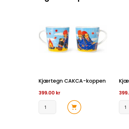
Kjærtegn CAKCA-koppen
Kjæ
399.00
kr
399
Kjærtegn
Kjær
CAKCA-
Geas
koppen
kopp