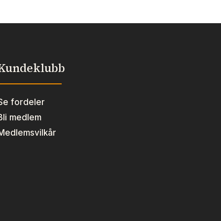
koppen
antall
Kundeklubb
Se fordeler
Bli medlem
Medlemsvilkår