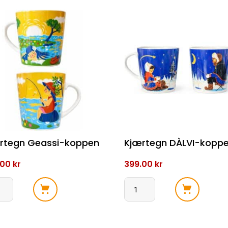
rtegn Geassi-koppen
Kjærtegn DÀLVI-kopp
.00
kr
399.00
kr
tegn
Kjærtegn
si-
DÀLVI-
en
koppen