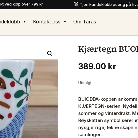
akt ved kjøp over 799 kr
Tjen kundeklubb poeng på hve

ndeklubb
Kontakt oss
Om Taras
Kjærtegn BUO
389.00
kr
Utsolgt
BUIODDA-koppen ankommer 
KJÆRTEGN-serien. Nydelig 
sommer og vinterdrakt. Me
Røyskatten symboliserer et 
nysgjerrige, lekne skapni
samlingen.