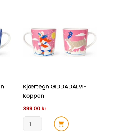
en
Kjærtegn GIDDADÀLVI-
koppen
399.00
kr
Kjærtegn
GIDDADÀLVI-