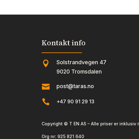
antall
antal
Kontakt info
Solstrandvegen 47

9020 Tromsdalen

post@taras.no

+47 90 91 29 13
Copyright © T EN AS – Alle priser er inklusiv
Org nr:
925 821 640