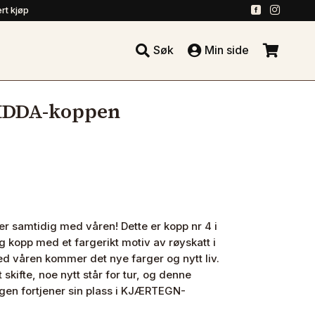
.
.
rt kjøp





Søk
Min side
.
IDDA-koppen
samtidig med våren! Dette er kopp nr 4 i
kopp med et fargerikt motiv av røyskatt i
d våren kommer det nye farger og nytt liv.
skifte, noe nytt står for tur, og denne
ngen fortjener sin plass i KJÆRTEGN-