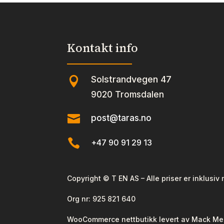
Kontakt info
Solstrandvegen 47

9020 Tromsdalen

post@taras.no

+47 90 91 29 13
Copyright © T EN AS – Alle priser er inklusiv
Org nr:
925 821 640
WooCommerce nettbutikk levert av Mack Me