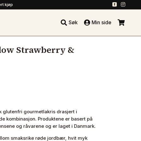
.
.
rt kjøp





Søk
Min side
.
low Strawberry &
 glutenfri gourmetlakris drasjert i
e kombinasjon. Produktene er basert på
ensene og råvarene og er laget i Danmark.
lom smaksrike røde jordbær, hvit myk