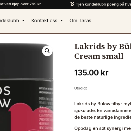
akt ved kjøp over 799 kr
Tjen kundeklubb poeng på hve

ndeklubb
Kontakt oss
Om Taras
Lakrids by Bü
Cream small
135.00
kr
Utsolgt
Lakrids by Bülow tilbyr myk
sjokolade. En vanedannend
de beste naturlige ingredi
Oppdag en søt synergi mel