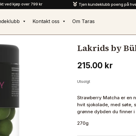
akt ved kjøp over 799 kr
Tjen kundeklubb poeng på hve

ndeklubb
Kontakt oss
Om Taras
Lakrids by Bü
215.00
kr
Utsolgt
Strawberry Matcha er en ny
hvit sjokolade, med søte,
grønne dybden du finner i 
270g