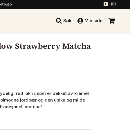
.
.
rt kjøp





Søk
Min side
.
low Strawberry Matcha
delig, rød lakris som er dekket av kremet
 solmodne jordbær og den unike og milde
tradisjonell matcha!