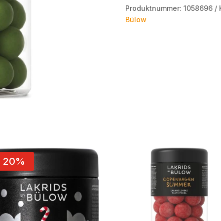
Produktnummer:
1058696
Bülow
- 20%