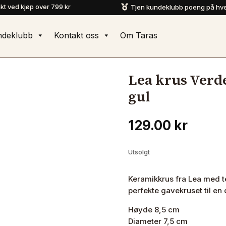
akt ved kjøp over 799 kr
Tjen kundeklubb poeng på hve

ndeklubb
Kontakt oss
Om Taras
Lea krus Verd
gul
129.00
kr
Utsolgt
Keramikkrus fra Lea med t
perfekte gavekruset til en d
Høyde 8,5 cm
Diameter 7,5 cm