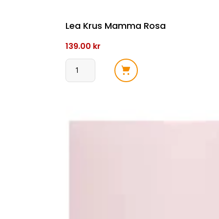
Lea Krus Mamma Rosa
139.00
kr
Lea
Krus
Mamma
Rosa
antall