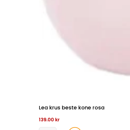
Lea krus beste kone rosa
139.00
kr