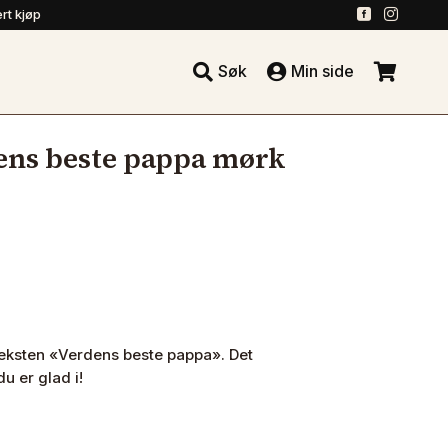
.
.
rt kjøp





Søk
Min side
.
ens beste pappa mørk
eksten «Verdens beste pappa». Det
u er glad i!