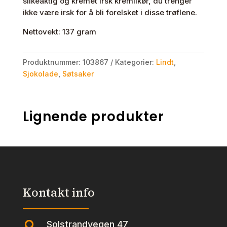
silkeaktig og kremet irsk kremlikør, du trenger
ikke være irsk for å bli forelsket i disse trøflene.
Nettovekt: 137 gram
Produktnummer:
103867
Kategorier:
Lindt
,
Sjokolade
,
Søtsaker
Lignende produkter
Kontakt info
Solstrandvegen 47
