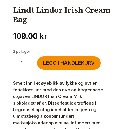
Lindt Lindor Irish Cream
Bag
109.00
kr
2 på lager
Lindt
LEGG I HANDLEKURV
Lindor
Irish
Cream
Smelt inn i et øyeblikk av lykke og nyt en
Bag
ferieklassiker med den nye og begrensede
antall
utgaven LINDOR Irish Cream Milk
sjokoladetrøfler. Disse festlige trøflene i
begrenset opplag inneholder en jevn og
uimotståelig alkoholinfundert
melkesjokoladeopplevelse. Infundert med