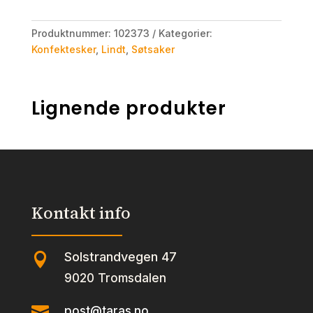
Produktnummer:
102373
Kategorier:
Konfektesker
,
Lindt
,
Søtsaker
Lignende produkter
Kontakt info
Solstrandvegen 47

9020 Tromsdalen

post@taras.no