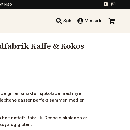
.
.
rt kjøp





Søk
Min side
.
fabrik Kaffe & Kokos
lade gir en smakfull sjokolade med mye
adebitene passer perfekt sammen med en
helt nøttefri fabrikk. Denne sjokoladen er
 soya og gluten.