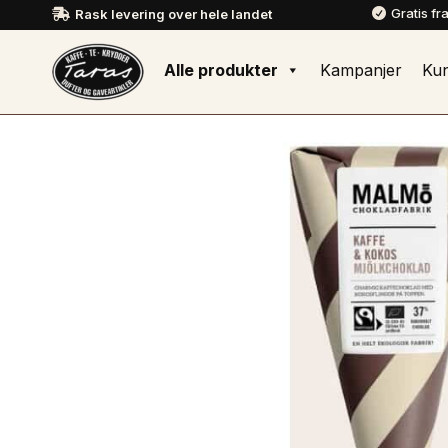
Gratis fr
Rask levering over hele landet


Alle produkter
Kampanjer
Ku