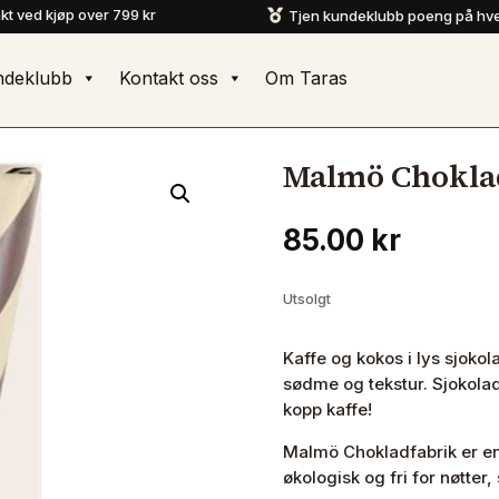
akt ved kjøp over 799 kr
Tjen kundeklubb poeng på hve

ndeklubb
Kontakt oss
Om Taras
Malmö Choklad
85.00
kr
Utsolgt
Kaffe og kokos i lys sjoko
sødme og tekstur. Sjokol
kopp kaffe!
Malmö Chokladfabrik er en 
økologisk og fri for nøtter,