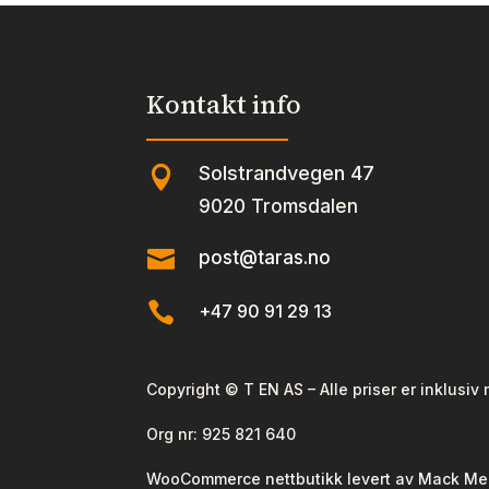
Kontakt info
Solstrandvegen 47

9020 Tromsdalen

post@taras.no

+47 90 91 29 13
Copyright © T EN AS – Alle priser er inklusiv
Org nr:
925 821 640
WooCommerce nettbutikk levert av Mack Me