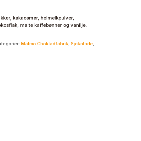
ukker, kakaosmør, helmelkpulver,
osflak, malte kaffebønner og vanilje.
ategorier:
Malmö Chokladfabrik
,
Sjokolade
,