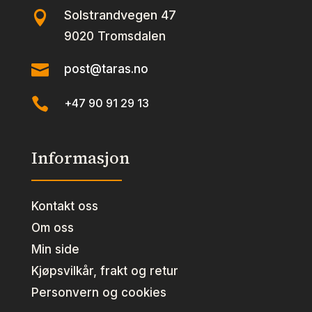
Solstrandvegen 47

9020 Tromsdalen

post@taras.no

+47 90 91 29 13
Informasjon
Kontakt oss
Om oss
Min side
Kjøpsvilkår, frakt og retur
Personvern og cookies