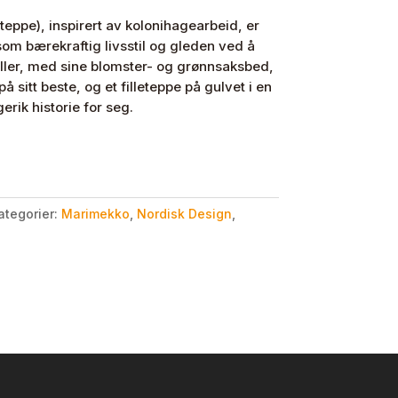
teppe), inspirert av kolonihagearbeid, er
 som bærekraftig livsstil og gleden ved å
ler, med sine blomster- og grønnsaksbed,
 sitt beste, og et filleteppe på gulvet i en
gerik historie for seg.
ategorier:
Marimekko
,
Nordisk Design
,