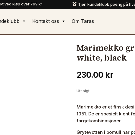
akt ved kjøp over 799 kr
Tjen kundeklubb poeng på hve

ndeklubb
Kontakt oss
Om Taras
Marimekko gr
white, black
230.00
kr
Utsolgt
Marimekko er et finsk desi
1951. De er spesielt kjent 
fargekombinasjoner.
Grytevotten i bomull har po