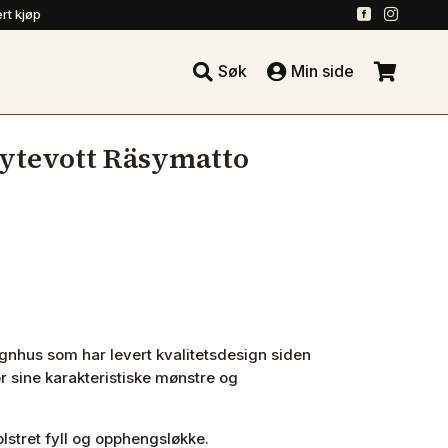
.
.
rt kjøp





Søk
Min side
.
ytevott Räsymatto
gnhus som har levert kvalitetsdesign siden
for sine karakteristiske mønstre og
lstret fyll og opphengsløkke.