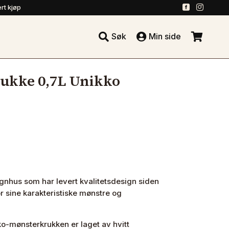
.
.
rt kjøp





Søk
Min side
.
ukke 0,7L Unikko
gnhus som har levert kvalitetsdesign siden
for sine karakteristiske mønstre og
kko-mønsterkrukken er laget av hvitt