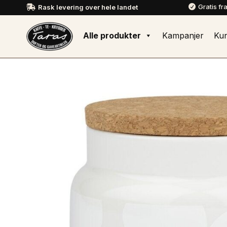
Gratis fr
Rask levering over hele landet


Alle produkter
Kampanjer
Ku