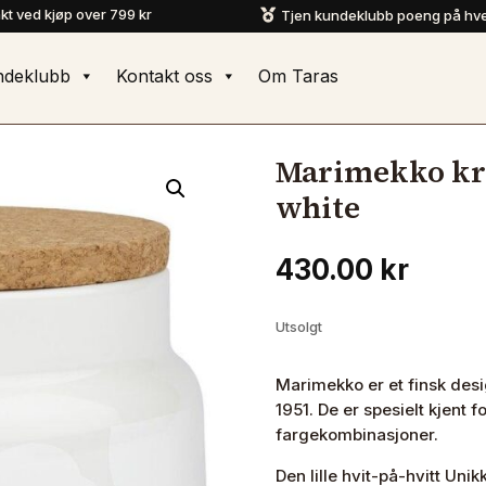
akt ved kjøp over 799 kr
Tjen kundeklubb poeng på hve

ndeklubb
Kontakt oss
Om Taras
Marimekko kr
white
430.00
kr
Utsolgt
Marimekko er et finsk desi
1951. De er spesielt kjent 
fargekombinasjoner.
Den lille hvit-på-hvitt Uni