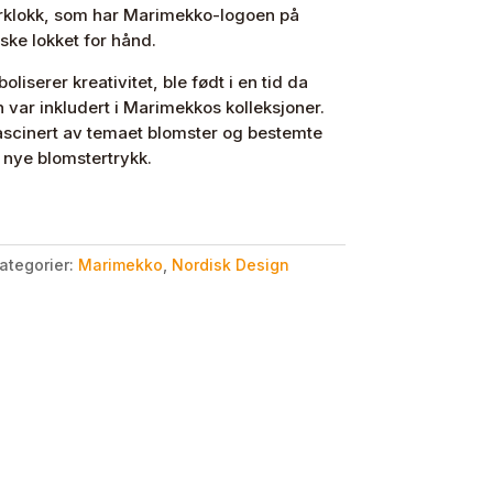
korklokk, som har Marimekko-logoen på
ske lokket for hånd.
iserer kreativitet, ble født i en tid da
var inkludert i Marimekkos kolleksjoner.
 fascinert av temaet blomster og bestemte
e nye blomstertrykk.
ategorier:
Marimekko
,
Nordisk Design