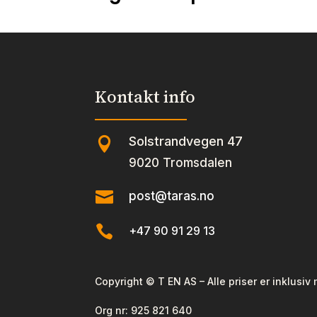
Kontakt info
Solstrandvegen 47

9020 Tromsdalen

post@taras.no

+47 90 91 29 13
Copyright © T EN AS – Alle priser er inklusiv
Org nr:
925 821 640