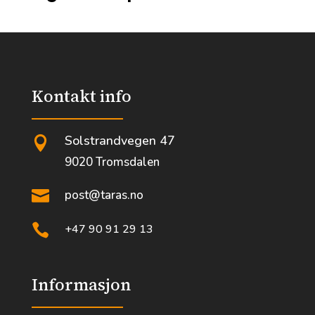
Kontakt info
Solstrandvegen 47

9020 Tromsdalen

post@taras.no

+47 90 91 29 13
Informasjon