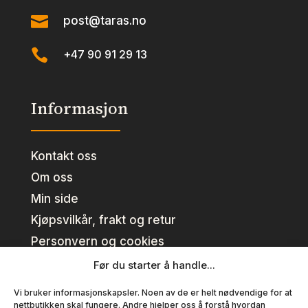

post@taras.no

+47 90 91 29 13
Informasjon
Kontakt oss
Om oss
Min side
Kjøpsvilkår, frakt og retur
Personvern og cookies
Før du starter å handle...
Kundeklubb
Vi bruker informasjonskapsler. Noen av de er helt nødvendige for at
nettbutikken skal fungere. Andre hjelper oss å forstå hvordan