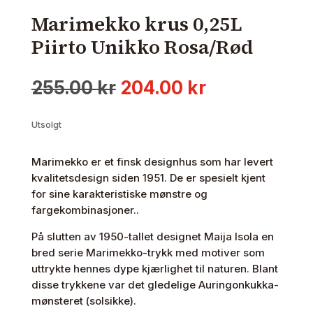
Marimekko krus 0,25L
Piirto Unikko Rosa/Rød
Opprinnelig
Nåværende
255.00
kr
204.00
kr
pris
pris
var:
er:
Utsolgt
255.00 kr.
204.00 kr.
Marimekko er et finsk designhus som har levert
kvalitetsdesign siden 1951. De er spesielt kjent
for sine karakteristiske mønstre og
fargekombinasjoner..
På slutten av 1950-tallet designet Maija Isola en
bred serie Marimekko-trykk med motiver som
uttrykte hennes dype kjærlighet til naturen. Blant
disse trykkene var det gledelige Auringonkukka-
mønsteret (solsikke).