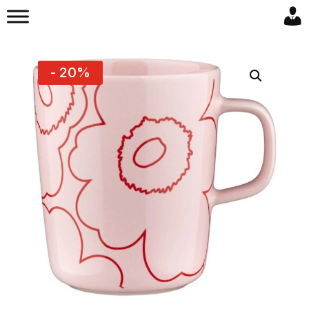
- 20%