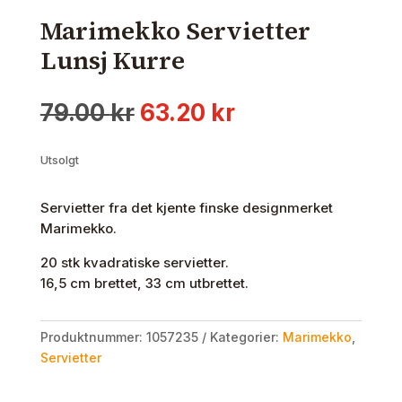
Marimekko Servietter
Lunsj Kurre
Opprinnelig
Nåværende
79.00
kr
63.20
kr
pris
pris
var:
er:
Utsolgt
79.00 kr.
63.20 kr.
Servietter fra det kjente finske designmerket
Marimekko.
20 stk kvadratiske servietter.
16,5 cm brettet, 33 cm utbrettet.
Produktnummer:
1057235
Kategorier:
Marimekko
,
Servietter