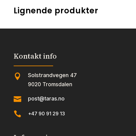
Lignende produkter
Kontakt info
Solstrandvegen 47

9020 Tromsdalen

post@taras.no

+47 90 91 29 13