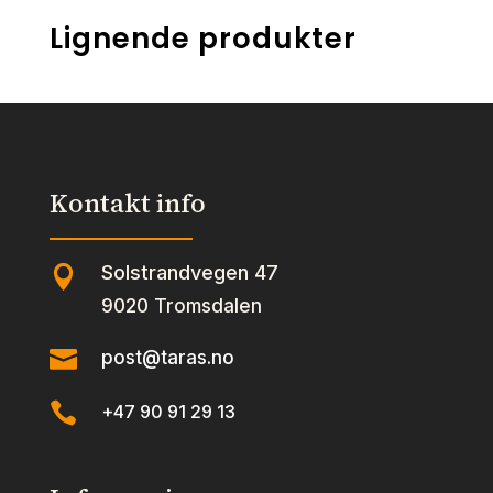
Lignende produkter
Kontakt info
Solstrandvegen 47

9020 Tromsdalen

post@taras.no

+47 90 91 29 13