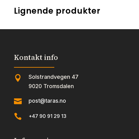
Lignende produkter
Kontakt info
Solstrandvegen 47

9020 Tromsdalen

post@taras.no

+47 90 91 29 13