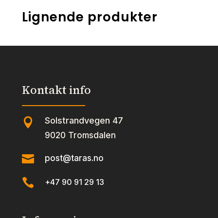
Lignende produkter
Kontakt info
Solstrandvegen 47

9020 Tromsdalen

post@taras.no

+47 90 91 29 13