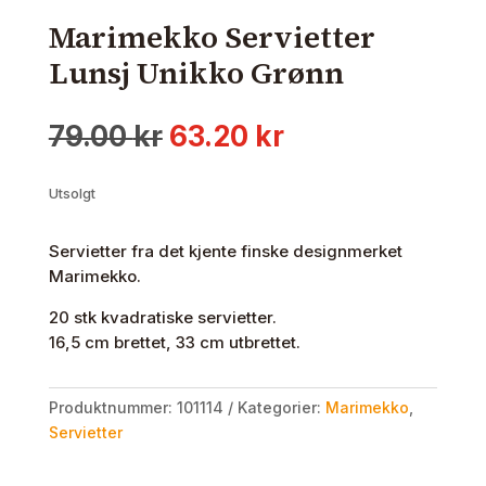
Marimekko Servietter
Lunsj Unikko Grønn
Opprinnelig
Nåværende
79.00
kr
63.20
kr
pris
pris
var:
er:
Utsolgt
79.00 kr.
63.20 kr.
Servietter fra det kjente finske designmerket
Marimekko.
20 stk kvadratiske servietter.
16,5 cm brettet, 33 cm utbrettet.
Produktnummer:
101114
Kategorier:
Marimekko
,
Servietter