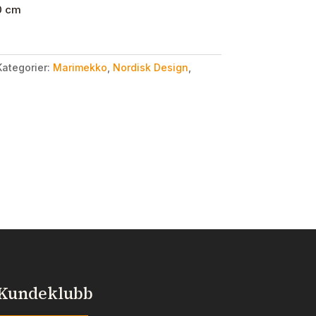
20 cm
Kategorier:
Marimekko
,
Nordisk Design
,
Kundeklubb