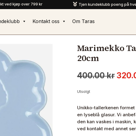
akt ved kjøp over 799 kr
Tjen kundeklubb poeng på hve

ndeklubb
Kontakt oss
Om Taras
Marimekko Tal
20cm
Oppr
400.00
kr
320.
pris
var:
Utsolgt
400.0
Unikko-tallerkenen formet
en lyseblå glasur. Vi anbe
den kan vaskes i maskin, k
ved kontakt med annet ser