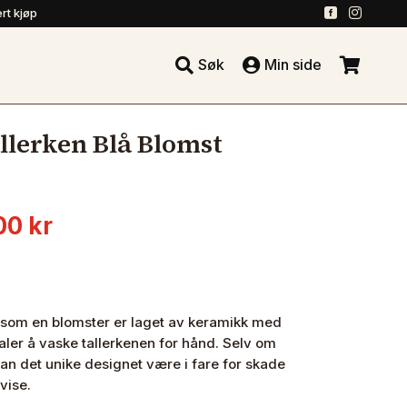
.
.
rt kjøp





Søk
Min side
.
lerken Blå Blomst
innelig
Nåværende
00
kr
pris
er:
0 kr.
320.00 kr.
 som en blomster er laget av keramikk med
faler å vaske tallerkenen for hånd. Selv om
an det unike designet være i fare for skade
vise.