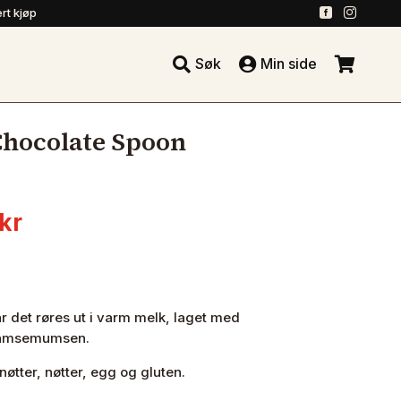
.
.
rt kjøp





Søk
Min side
.
Chocolate Spoon
nnelig
Nåværende
kr
pris
er:
kr.
39.20 kr.
når det røres ut i varm melk, laget med
 bamsemumsen.
øtter, nøtter, egg og gluten.