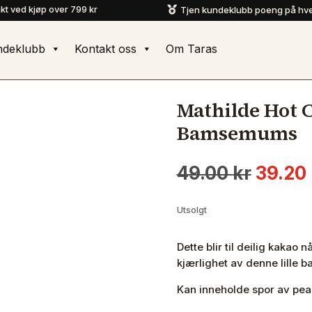
akt ved kjøp over 799 kr
Tjen kundeklubb poeng på hve

ndeklubb
Kontakt oss
Om Taras
Mathilde Hot 
Bamsemums
Oppri
49.00
kr
39.20
pris
var:
Utsolgt
49.00 
Dette blir til deilig kakao 
kjærlighet av denne lille
Kan inneholde spor av pean