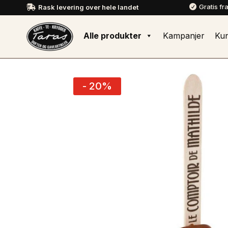
Gratis fr
Rask levering over hele landet


Alle produkter
Kampanjer
Ku
- 20%