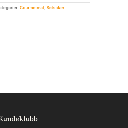
ategorier:
Gourmetmat
,
Søtsaker
Kundeklubb