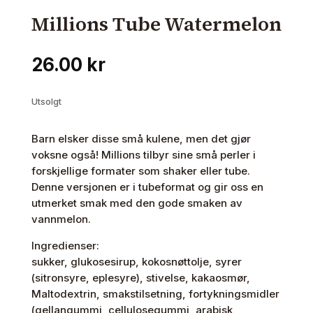
Millions Tube Watermelon
26.00
kr
Utsolgt
Barn elsker disse små kulene, men det gjør
voksne også! Millions tilbyr sine små perler i
forskjellige formater som shaker eller tube.
Denne versjonen er i tubeformat og gir oss en
utmerket smak med den gode smaken av
vannmelon.
Ingredienser:
sukker, glukosesirup, kokosnøttolje, syrer
(sitronsyre, eplesyre), stivelse, kakaosmør,
Maltodextrin, smakstilsetning, fortykningsmidler
(gellangummi, cellulosegummi, arabisk