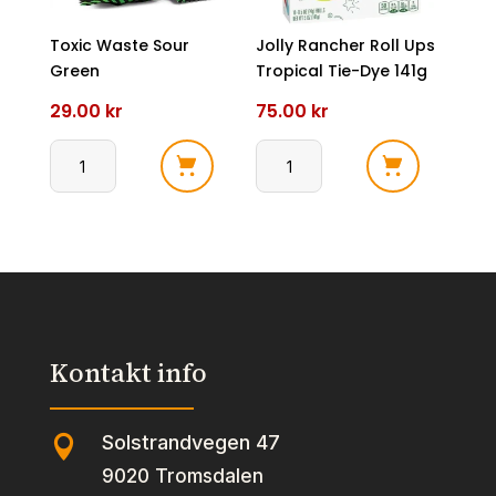
Toxic Waste Sour
Jolly Rancher Roll Ups
Green
Tropical Tie-Dye 141g
29.00
kr
75.00
kr
Toxic
Jolly
Waste
Rancher
Sour
Roll
Green
Ups
antall
Tropical
Tie-
Dye
Kontakt info
141g
antall
Solstrandvegen 47

9020 Tromsdalen