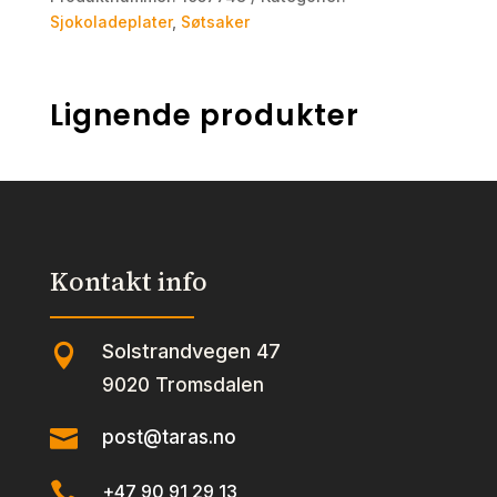
Sjokoladeplater
,
Søtsaker
Lignende produkter
Kontakt info
Solstrandvegen 47

9020 Tromsdalen

post@taras.no

+47 90 91 29 13