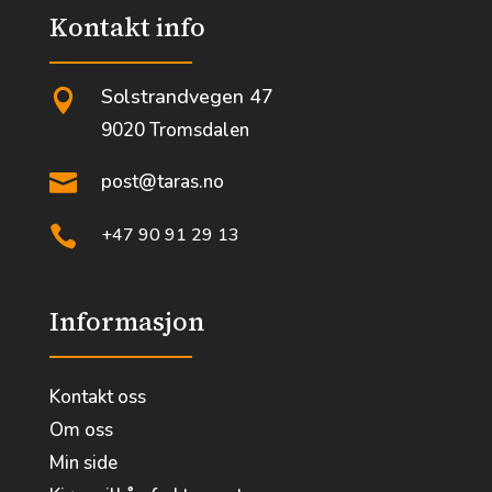
Kontakt info
Solstrandvegen 47

9020 Tromsdalen

post@taras.no

+47 90 91 29 13
Informasjon
Kontakt oss
Om oss
Min side