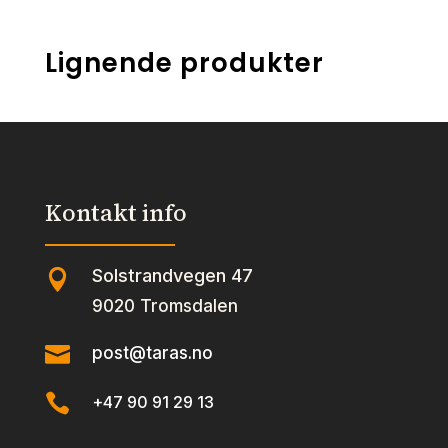
Lignende produkter
Kontakt info
Solstrandvegen 47

9020 Tromsdalen

post@taras.no

+47 90 91 29 13