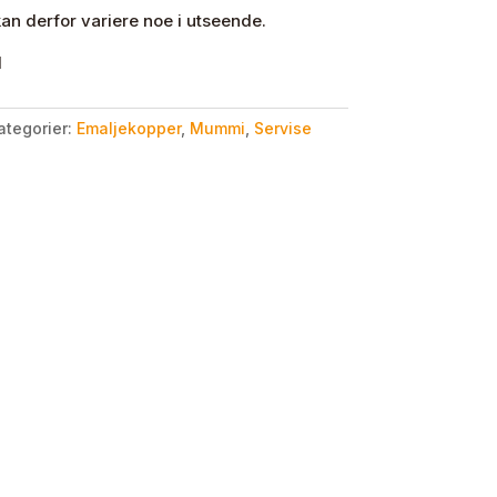
an derfor variere noe i utseende.
l
ategorier:
Emaljekopper
,
Mummi
,
Servise