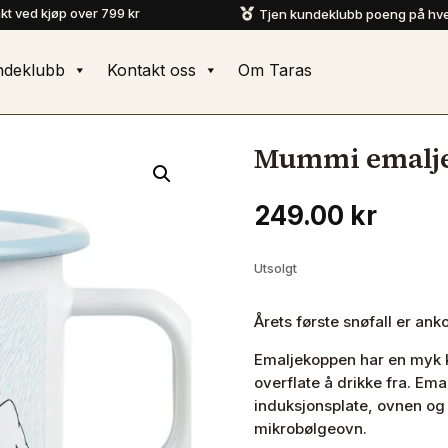
akt ved kjøp over 799 kr
Tjen kundeklubb poeng på hve

ndeklubb
Kontakt oss
Om Taras
Mummi emalje
249.00
kr
Utsolgt
Årets første snøfall er a
Emaljekoppen har en myk 
overflate å drikke fra. Em
induksjonsplate, ovnen og 
mikrobølgeovn.