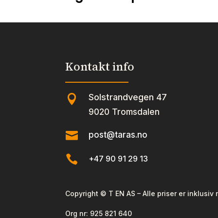
Kontakt info
Solstrandvegen 47

9020 Tromsdalen

post@taras.no

+47 90 91 29 13
Copyright © T EN AS – Alle priser er inklusiv
Org nr:
925 821 640