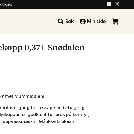
.
.
rt kjøp





Søk
Min side
.
kopp 0,37L Snødalen
nkommet Mummidalen!
kantovergang for å skape en behagelig
aljekoppen er godkjent for bruk på komfyr,
i oppvaskmaskin. Må ikke brukes i