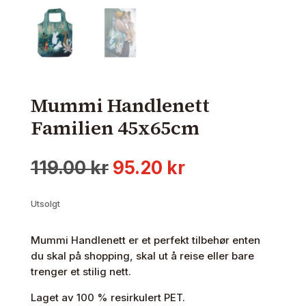
Mummi Handlenett
Familien 45x65cm
Opprinnelig
Nåværende
119.00
kr
95.20
kr
pris
pris
var:
er:
Utsolgt
119.00 kr.
95.20 kr.
Mummi Handlenett er et perfekt tilbehør enten
du skal på shopping, skal ut å reise eller bare
trenger et stilig nett.
Laget av 100 % resirkulert PET.