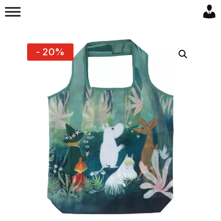
- 20%