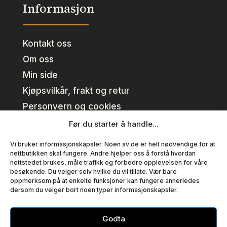
Informasjon
Kontakt oss
Om oss
Min side
Kjøpsvilkår, frakt og retur
Personvern og cookies
Før du starter å handle...
Kundeklubb
Vi bruker informasjonskapsler. Noen av de er helt nødvendige for at
nettbutikken skal fungere. Andre hjelper oss å forstå hvordan
nettstedet brukes, måle trafikk og forbedre opplevelsen for våre
Se fordeler
besøkende. Du velger selv hvilke du vil tillate. Vær bare
oppmerksom på at enkelte funksjoner kan fungere annerledes
Bli medlem
dersom du velger bort noen typer informasjonskapsler.
Medlemsvilkår
Godta
Copyright © T EN AS – Alle priser er inklusiv mva.