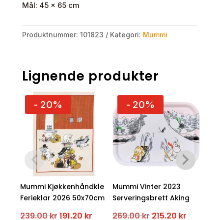
Mål: 45 x 65 cm
Produktnummer:
101823
Kategori:
Mummi
Lignende produkter
- 20%
- 20%
Mummi Kjøkkenhåndkle
Mummi Vinter 2023
Mum
Ferieklar 2026 50x70cm
Serveringsbrett Aking
Feri
Opprinnelig
Nåværende
Opprinnelig
Nåvære
239.00
kr
191.20
kr
269.00
kr
215.20
kr
269