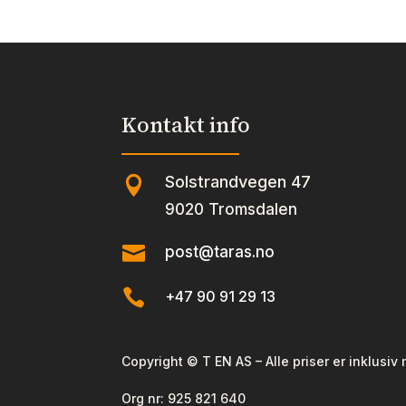
antall
Rosa
antal
Kontakt info
Solstrandvegen 47

9020 Tromsdalen

post@taras.no

+47 90 91 29 13
Copyright © T EN AS – Alle priser er inklusiv
Org nr:
925 821 640