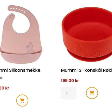
mi Silikonsmekke
Mummi Silikonskål Rød
a
199.00
kr
.00
kr
Mummi
Silikonskål
mi
Rød
konsmekke