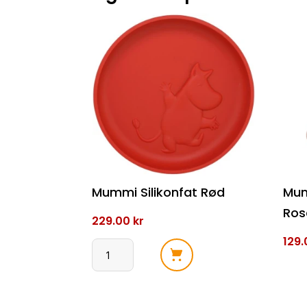
Mummi Silikonfat Rød
Mum
Ros
229.00
kr
129
Mummi
Silikonfat
Mum
Rød
Sili