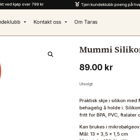
akt ved kjøp over 799 kr
Tjen kundeklubb poeng på hve

ndeklubb
Kontakt oss
Om Taras
Mummi Siliko
89.00
kr
Utsolgt
Praktisk skje i silikon med
behagelig å holde i. Siliko
fritt for BPA, PVC, ftalater 
Kan brukes i mikrobølgeov
Mål: 13 x 3,5 x 1,5 cm