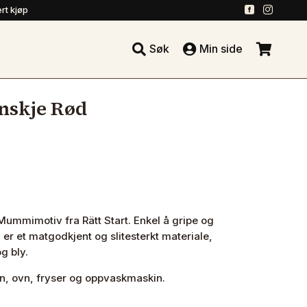
.
.
rt kjøp





Søk
Min side
.
nskje Rød
 Mummimotiv fra Rätt Start. Enkel å gripe og
n er et matgodkjent og slitesterkt materiale,
og bly.
n, ovn, fryser og oppvaskmaskin.