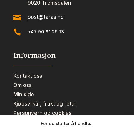
9020 Tromsdalen

post@taras.no

+47 90 91 29 13
Informasjon
Kontakt oss
Om oss
Min side
Kjøpsvilkår, frakt og retur
Personvern og cookies
Før du starter å handle...
Kundeklubb