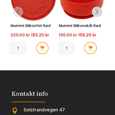
Mummi Silikonfat Rød
Mummi Silikonskål Rød
Mum
Ros
Opprinnelig
Nåværende
Opprinnelig
Nåvære
229.00
kr
183.20
kr
199.00
kr
159.20
kr
129
pris
pris
pris
pris
Mummi
Mummi
var:
er:
var:
er:
Mum
Silikonfat
Silikonskål
229.00 kr.
183.20 kr.
199.00 kr.
159.20 kr
Sili
Rød
Rød
Ros
antall
antall
anta
Kontakt info
Solstrandvegen 47
