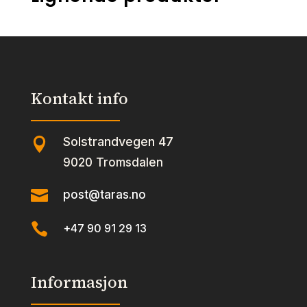
Kontakt info
Solstrandvegen 47

9020 Tromsdalen

post@taras.no

+47 90 91 29 13
Informasjon