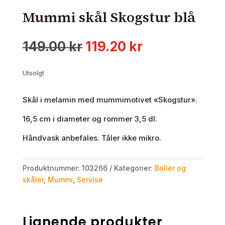
Mummi skål Skogstur blå
Opprinnelig
Nåværende
149.00
kr
119.20
kr
pris
pris
var:
er:
Utsolgt
149.00 kr.
119.20 kr.
Skål i melamin med mummimotivet «Skogstur».
16,5 cm i diameter og rommer 3,5 dl.
Håndvask anbefales. Tåler ikke mikro.
Produktnummer:
103266
Kategorier:
Boller og
skåler
,
Mummi
,
Servise
Lignende produkter