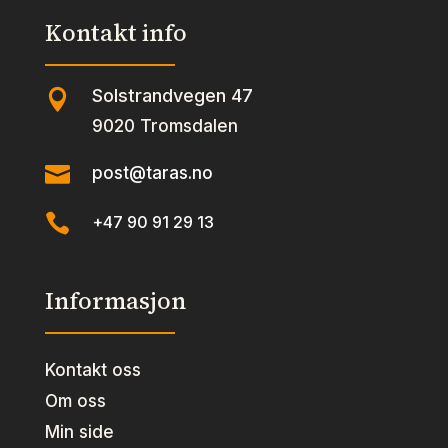
Kontakt info
Solstrandvegen 47

9020 Tromsdalen

post@taras.no

+47 90 91 29 13
Informasjon
Kontakt oss
Om oss
Min side