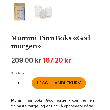
Mummi Tinn Boks «God
morgen»
Opprinnelig
Nåværende
209.00
kr
167.20
kr
pris
pris
var:
er:
3 på lager
209.00 kr.
167.20 kr.
Mummi
LEGG I HANDLEKURV
Tinn
Boks
"God
Mummi Tinn boks «God morgen» kommer i en
morgen"
fin pastellfarge, og er fin til å oppbevare både
antall