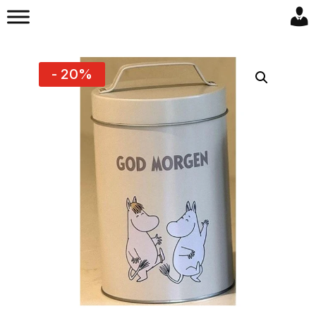
- 20%