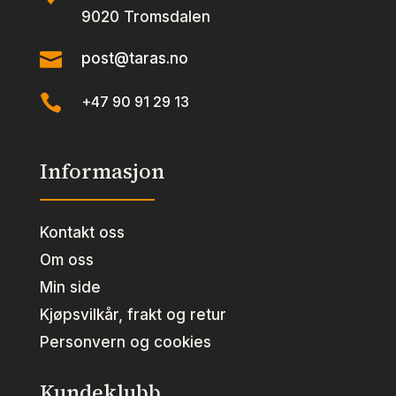
9020 Tromsdalen

post@taras.no

+47 90 91 29 13
Informasjon
Kontakt oss
Om oss
Min side
Kjøpsvilkår, frakt og retur
Personvern og cookies
Kundeklubb