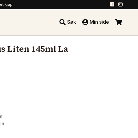
.
.
rt kjøp





Søk
Min side
.
s Liten 145ml La
n
in