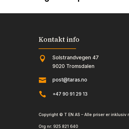
Kontakt info
Solstrandvegen 47

9020 Tromsdalen

post@taras.no

+47 90 91 29 13
Copyright © T EN AS – Alle priser er inklusiv
Org nr:
925 821 640