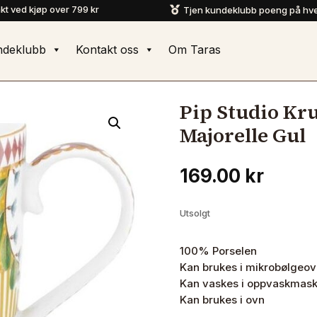
akt ved kjøp over 799 kr
Tjen kundeklubb poeng på hve

ndeklubb
Kontakt oss
Om Taras
Pip Studio Kru
Majorelle Gul
169.00
kr
Utsolgt
100% Porselen
Kan brukes i mikrobølgeov
Kan vaskes i oppvaskmask
Kan brukes i ovn