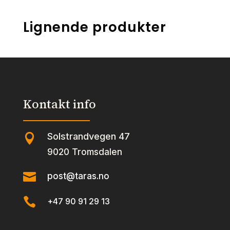
Lignende produkter
Kontakt info
Solstrandvegen 47

9020 Tromsdalen

post@taras.no

+47 90 91 29 13