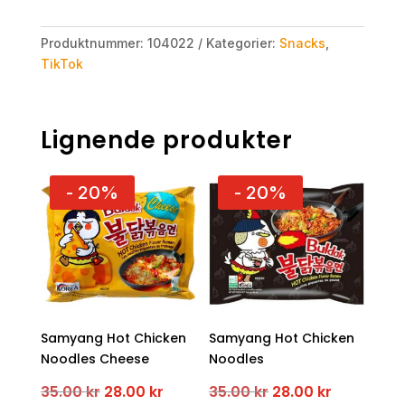
Produktnummer:
104022
Kategorier:
Snacks
,
TikTok
Lignende produkter
- 20%
- 20%
Samyang Hot Chicken
Samyang Hot Chicken
Noodles Cheese
Noodles
Opprinnelig
Nåværende
Opprinnelig
Nåværen
35.00
kr
28.00
kr
35.00
kr
28.00
kr