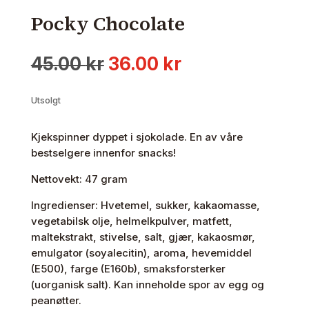
Pocky Chocolate
Opprinnelig
Nåværende
45.00
kr
36.00
kr
pris
pris
var:
er:
Utsolgt
45.00 kr.
36.00 kr.
Kjekspinner dyppet i sjokolade. En av våre
bestselgere innenfor snacks!
Nettovekt: 47 gram
Ingredienser: Hvetemel, sukker, kakaomasse,
vegetabilsk olje, helmelkpulver, matfett,
maltekstrakt, stivelse, salt, gjær, kakaosmør,
emulgator (soyalecitin), aroma, hevemiddel
(E500), farge (E160b), smaksforsterker
(uorganisk salt). Kan inneholde spor av egg og
peanøtter.