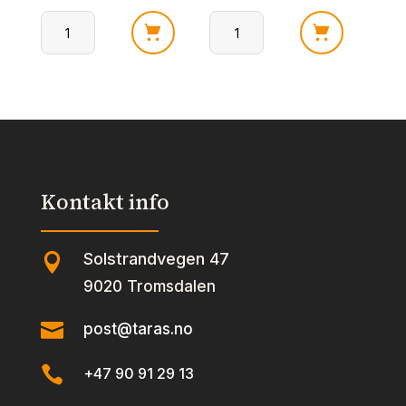
pris
pris
pris
pris
Samyang
Samyang
var:
er:
var:
er:
Hot
Hot
35.00 kr.
28.00 kr.
35.00 kr.
28.00 kr.
Chicken
Chicken
Noodles
Noodles
Cheese
antall
antall
Kontakt info
Solstrandvegen 47

9020 Tromsdalen

post@taras.no

+47 90 91 29 13