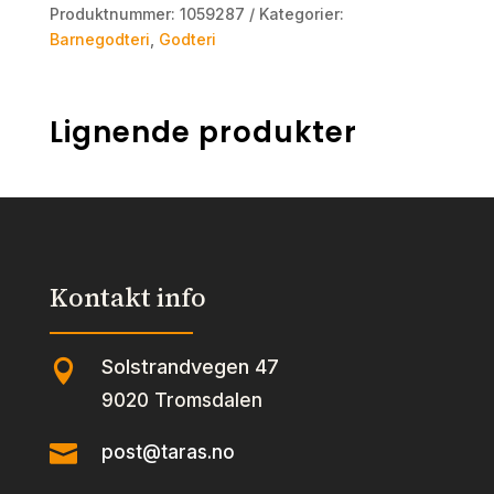
Produktnummer:
1059287
Kategorier:
Barnegodteri
,
Godteri
Lignende produkter
Kontakt info
Solstrandvegen 47

9020 Tromsdalen

post@taras.no