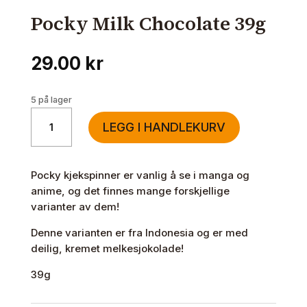
Pocky Milk Chocolate 39g
29.00
kr
5 på lager
Pocky
LEGG I HANDLEKURV
Milk
Chocolate
39g
Pocky kjekspinner er vanlig å se i manga og
antall
anime, og det finnes mange forskjellige
varianter av dem!
Denne varianten er fra Indonesia og er med
deilig, kremet melkesjokolade!
39g