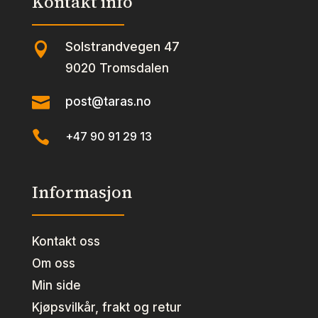
Kontakt info
Solstrandvegen 47

9020 Tromsdalen

post@taras.no

+47 90 91 29 13
Informasjon
Kontakt oss
Om oss
Min side
Kjøpsvilkår, frakt og retur