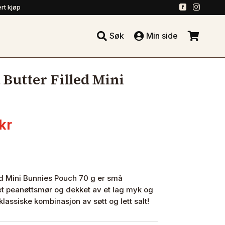
.
.
rt kjøp





Søk
Min side
.
 Butter Filled Mini
nnelig
Nåværende
kr
pris
er:
kr.
32.50 kr.
ed Mini Bunnies Pouch 70 g er små
t peanøttsmør og dekket av et lag myk og
lassiske kombinasjon av søtt og lett salt!