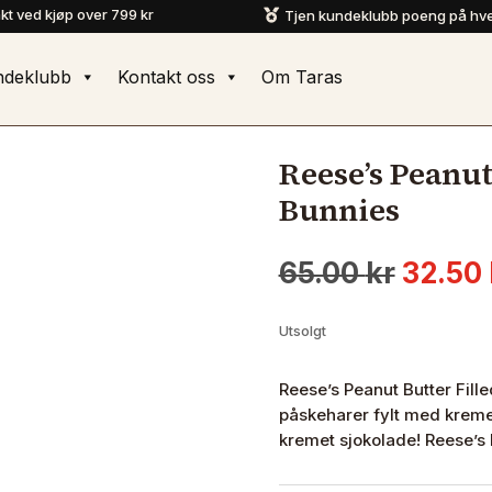
akt ved kjøp over 799 kr
Tjen kundeklubb poeng på hve

ndeklubb
Kontakt oss
Om Taras
Reese’s Peanut
Bunnies
Oppri
65.00
kr
32.50
pris
var:
Utsolgt
65.00 
Reese’s Peanut Butter Fill
påskeharer fylt med kreme
kremet sjokolade! Reese’s k