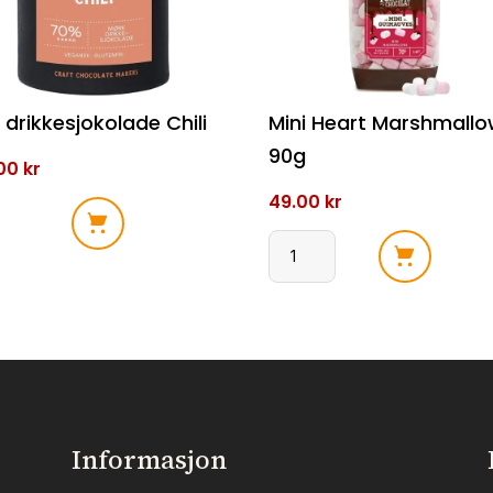
 drikkesjokolade Chili
Mini Heart Marshmall
90g
.00
kr
49.00
kr
kesjokolade
Mini
Heart
l
Marshmallows
90g
antall
Informasjon