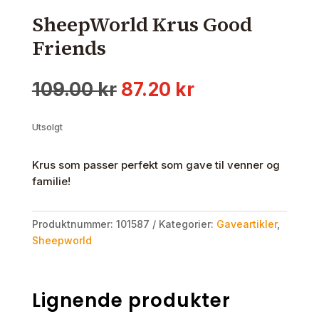
SheepWorld Krus Good
Friends
Opprinnelig
Nåværende
109.00
kr
87.20
kr
pris
pris
var:
er:
Utsolgt
109.00 kr.
87.20 kr.
Krus som passer perfekt som gave til venner og
familie!
Produktnummer:
101587
Kategorier:
Gaveartikler
,
Sheepworld
Lignende produkter