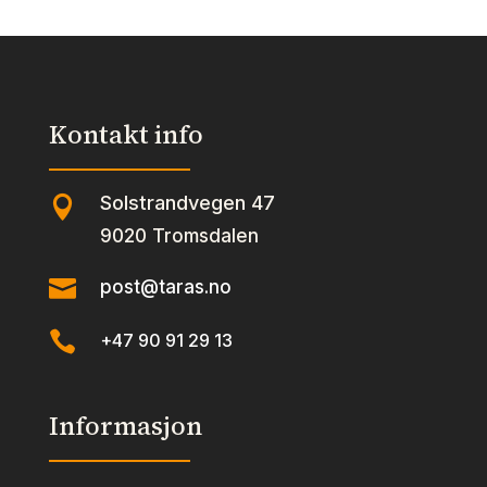
Kontakt info
Solstrandvegen 47

9020 Tromsdalen

post@taras.no

+47 90 91 29 13
Informasjon