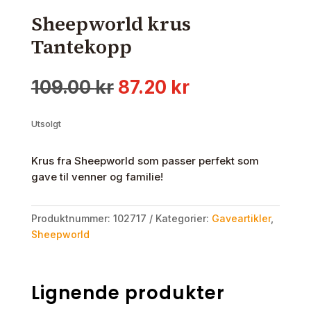
Sheepworld krus
Tantekopp
Opprinnelig
Nåværende
109.00
kr
87.20
kr
pris
pris
var:
er:
Utsolgt
109.00 kr.
87.20 kr.
Krus fra Sheepworld som passer perfekt som
gave til venner og familie!
Produktnummer:
102717
Kategorier:
Gaveartikler
,
Sheepworld
Lignende produkter