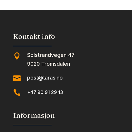
Kontakt info
Solstrandvegen 47

9020 Tromsdalen

post@taras.no

+47 90 91 29 13
Informasjon