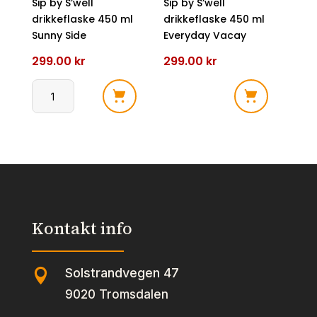
Sip by S’well
Sip by S’well
drikkeflaske 450 ml
drikkeflaske 450 ml
Sunny Side
Everyday Vacay
299.00
kr
299.00
kr
Sip
Sip
by
by
S'well
S'well
drikkeflaske
drikkeflaske
450
450
ml
ml
Sunny
Everyday
Kontakt info
Side
Vacay
antall
antall
Solstrandvegen 47

9020 Tromsdalen